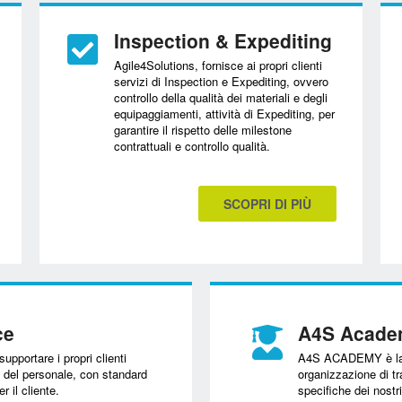
Inspection & Expediting
Agile4Solutions, fornisce ai propri clienti
servizi di Inspection e Expediting, ovvero
controllo della qualità dei materiali e degli
equipaggiamenti, attività di Expediting, per
garantire il rispetto delle milestone
contrattuali e controllo qualità.
SCOPRI DI PIÙ
ce
A4S Acad
upportare i propri clienti
A4S ACADEMY è la B
e del personale, con standard
organizzazione di tr
r il cliente.
specifiche dei nostri