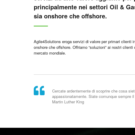
principalmente nei settori Oil & G
sia onshore che offshore.
Agile4Solutions eroga servizi di valore per primari clienti 
onshore che offshore. Offriamo “soluzioni” ai nostri clienti
mercato mondiale.
Cercate ardentemente di scoprire che cosa siete
appassionatamente. Siate comunque sempre il m
Martin Luther King