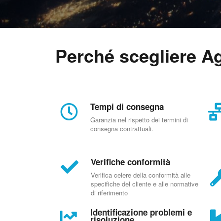
Perché scegliere Ag
Tempi di consegna
Garanzia nel rispetto dei termini di
consegna contrattuali.
Verifiche conformità
Verifica celere della conformità alle
specifiche del cliente e alle normative
di riferimento
Identificazione problemi e
risoluzione