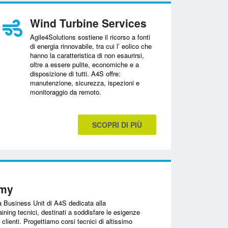
Wind Turbine Services
Agile4Solutions sostiene il ricorso a fonti
di energia rinnovabile, tra cui l’ eolico che
hanno la caratteristica di non esaurirsi,
oltre a essere pulite, economiche e a
disposizione di tutti. A4S offre:
manutenzione, sicurezza, ispezioni e
monitoraggio da remoto.
SCOPRI DI PIÙ
emy
usiness Unit di A4S dedicata alla
aining tecnici, destinati a soddisfare le esigenze
 clienti. Progettiamo corsi tecnici di altissimo