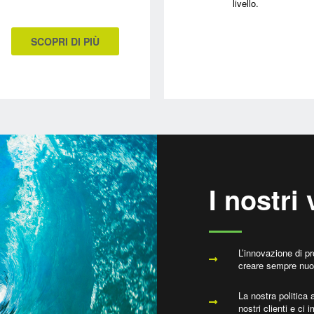
livello.
SCOPRI DI PIÙ
I nostri 
L’innovazione di p
creare sempre nuov
La nostra politica 
nostri clienti e ci