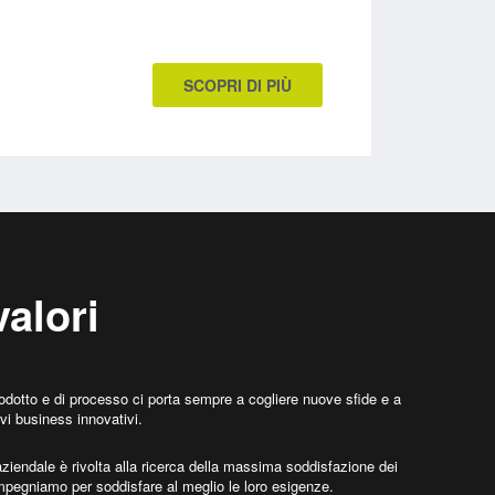
SCOPRI DI PIÙ
valori
rodotto e di processo ci porta sempre a cogliere nuove sfide e a
i business innovativi.
aziendale è rivolta alla ricerca della massima soddisfazione dei
 impegniamo per soddisfare al meglio le loro esigenze.