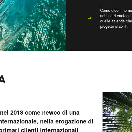
Come dice il nome s
dei nostri vantaggi
quelle aziende che
progetto stabiliti.
A
a nel 2018 come newco di una
internazionale, nella erogazione di
primari clienti internazionali