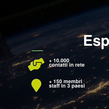
Esp
+ 10.000
contatti in rete
+ 150 membri
staff in 3 paesi