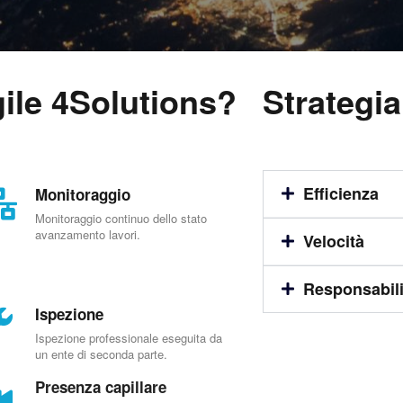
ile 4Solutions?
Strategia
Efficienza
Monitoraggio
Monitoraggio continuo dello stato
avanzamento lavori.
Velocità
Responsabili
Ispezione
Ispezione professionale eseguita da
un ente di seconda parte.
Presenza capillare